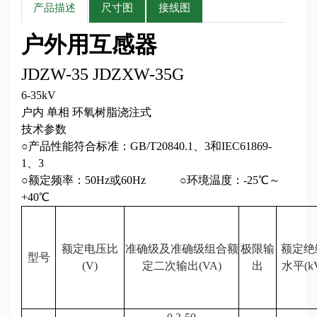
产品描述
尺寸图
接线图
户外用互感器
JDZW-35 JDZXW-35G
6-35kV
户内
单相
环氧树脂浇注式
技术参数
○产品性能符合标准：
GB/T20840.1
、
3
和
IEC61869-
1
、
3
○额定频率：
50Hz
或
60Hz
○环境温度：
-25
℃～
+40
℃
额定电压比
准确级及准确级组合额
极限输
额定绝
型号
(V)
定二次输出(VA)
出
水平(k