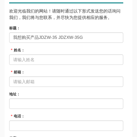
欢迎光临我们的网站！请随时通过以下形式发送您的话询问
我们，我们将与您联系，并尽快为您提供相应的服务。
标题：
姓名：
*
邮箱：
*
地址：
电话：
*