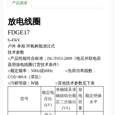
产品描述
放电线圈
FDGE17
6-45kV
户外 单相 环氧树脂浇注式
技术参数
○产品性能符合标准：
DL/T653-2009
《电压并联电容
器用放电线圈订货技术条件》
○额定频率：
50Hz
或
60Hz
○负荷功率因数：
COS=
Φ
0.8
（滞后）
○污秽等级：Ⅳ级
○其他技术参数见下表
准确级及准
放
额定电
确级组合额
电
额定绝缘
型号
压比
定二次输出
容
水平
(kV)
(VA)
量
38.5/